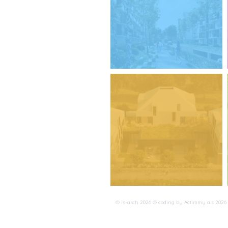
© is-arch 2026 © coding by
Actimmy a.s
2026