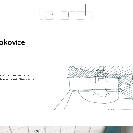
okovice
v novém barevném a
stné uznání Zlínského